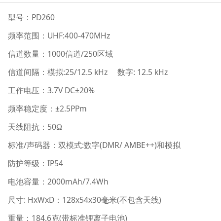
PD260
型号：
UHF:400-470MHz
频率范围：
1000
/250
信道数量：
信道
区域
:25/12.5 kHz
: 12.5 kHz
信道间隔：模拟
数字
3.7V DC±20%
工作电压：
±2.5PPm
频率稳定度：
50
天线阻抗：
Ω
/
:
(DMR/ AMBE++)
标准
声码器：双模式
数字
和模拟
IP54
防护等级：
2000mAh/7.4Wh
电池容量：
: HxWxD
128x54x30
(
)
尺寸
：
毫米
不包含天线
184.6
(
)
重量：
克
带标准锂离子电池