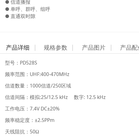
● 信道播报
● 单呼、群呼、组呼
● 直通双时隙
产品详细
规格参数
产品图片
产品配
PD528S
型号：
UHF:400-470MHz
频率范围：
1000
/250
信道数量：
信道
区域
:25/12.5 kHz
: 12.5 kHz
信道间隔：模拟
数字
7.4V DC±20%
工作电压：
±2.5PPm
频率稳定度：
50
天线阻抗：
Ω