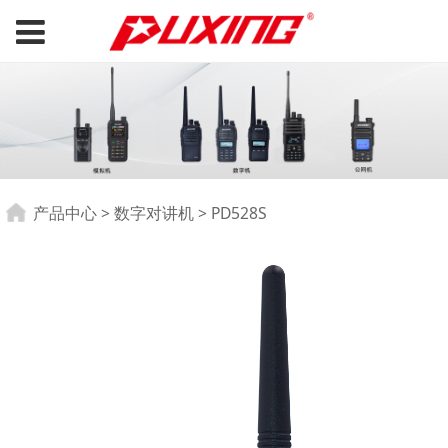
PD528S
产品中心
>
数字对讲机
>
PD528S